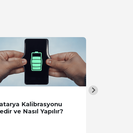
atarya Kalibrasyonu
WhatsApp 
edir ve Nasıl Yapılır?
ve Nasıl Yap