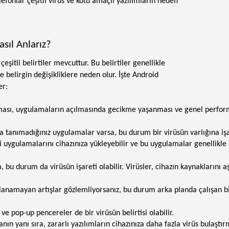
lefonlar çeşitli virüs ve kötü amaçlı yazılımların hedefi
sıl Anlarız?
eşitli belirtiler mevcuttur. Bu belirtiler genellikle
belirgin değişikliklere neden olur. İşte Android
er:
sı, uygulamaların açılmasında gecikme yaşanması ve genel performan
 tanımadığınız uygulamalar varsa, bu durum bir virüsün varlığına işa
i uygulamalarını cihazınıza yükleyebilir ve bu uygulamalar genellikle 
bu durum da virüsün işareti olabilir. Virüsler, cihazın kaynaklarını a
anamayan artışlar gözlemliyorsanız, bu durum arka planda çalışan bir v
ve pop-up pencereler de bir virüsün belirtisi olabilir.
ın yanı sıra, zararlı yazılımların cihazınıza daha fazla virüs bulaştır