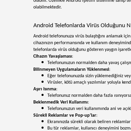
olabilir. Özellikle Android işletim sistemine sahip te
olabilmektedir.
Android Telefonlarda Virüs Olduğunu Na
Android telefonunuza virüs bulaştığını anlamak için ç
cihazınızın performansında ve kullanım deneyiminde 
telefonlarda virüs olduğunu gösteren yaygın işaretl
Cihazın Yavaşlaması
:
Telefonunuzun normalden daha yavaş çalışma
Bilinmeyen Uygulamaların Yüklenmesi
:
Eğer telefonunuzda sizin yüklemediğiniz veya
Virüsler, kötü amaçlı yazılımlar yoluyla kend
Aşırı Isınma
:
Telefonunuz normalden daha fazla ısınıyorsa, 
Beklenmedik Veri Kullanımı
:
Telefonunuzun veri kullanımında ani ve açıkl
Sürekli Reklamlar ve Pop-up’lar
:
Ekranınızda sürekli olarak beliren reklamlar 
Bu tür reklamlar, kullanıcı deneyimini bozman