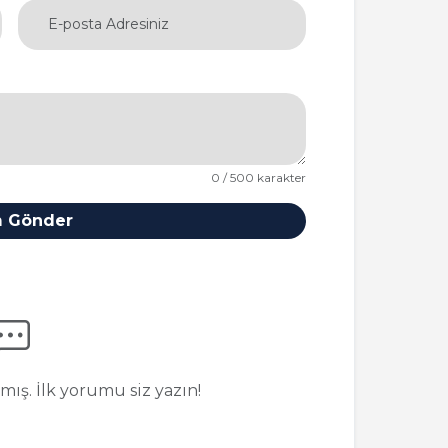
0 / 500 karakter
 Gönder
ş. İlk yorumu siz yazın!