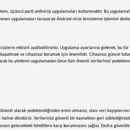
öntem, üçüncü parti antivirüs uygulamaları kullanmaktır. Bu uygulamala
klenen uygulamaları tarayarak Android virüs temizleme işlemini destekl
slerin etkisini azaltabilirsiniz. Uygulama ayarlarına giderek, bu tür u
kapatmak ve cihazınızı korumak için önemlidir. Cihazınızı güncel tutar
ir. Ancak bu yöntemi uygulamadan önce tüm önemli verilerinizi yedekle
 düzenli olarak yedeklendiğinden emin olmanız, olası veri kayıplarını
 haline döndürür. Verilerinizi güvenli bir kaynaktan geri yüklediğiniz
n gelecekteki tehditlere karşı korunmasını sağlar. Ekstra güvenlik ya