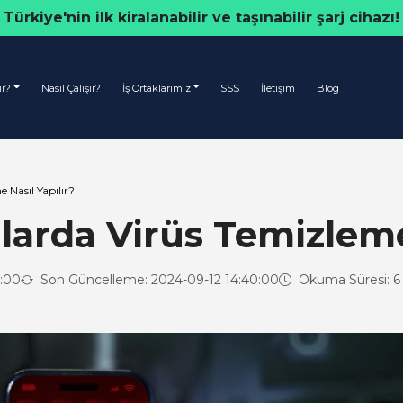
Türkiye'nin ilk kiralanabilir ve taşınabilir şarj cihazı!
ir?
Nasıl Çalışır?
İş Ortaklarımız
SSS
İletişim
Blog
 Nasıl Yapılır?
larda Virüs Temizleme 
0:00
Son Güncelleme: 2024-09-12 14:40:00
Okuma Süresi: 6