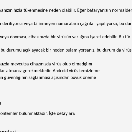
ryanızın hızla tükenmesine neden olabilir. Eğer bataryanızın normalden 
nderiliyorsa veya bilinmeyen numaralara çağrılar yapılıyorsa, bu durum
ya donması, cihazınızda bir virüsün varlığına işaret edebilir. Bu tür 
u durumu açıklayacak bir neden bulamıyorsanız, bu durum da virüslerin 
unuzda mevcutsa cihazınızda virüs olup olmadığını
mlar atmanız gerekmektedir. Android virüs temizleme
zun güvenliğinin sağlanması açısından büyük öneme
r
 yöntemler bulunmaktadır. İşte detayları: