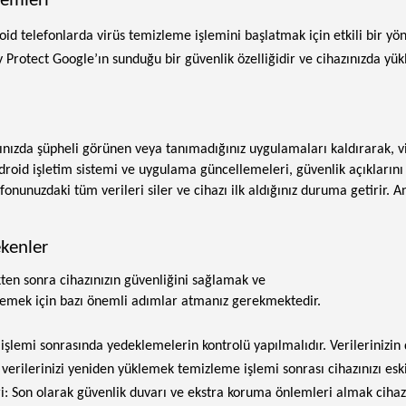
temleri
oid telefonlarda virüs temizleme işlemini başlatmak için etkili bir y
y Protect Google’ın sunduğu bir güvenlik özelliğidir ve cihazınızda yü
ınızda şüpheli görünen veya tanımadığınız uygulamaları kaldırarak, virü
droid işletim sistemi ve uygulama güncellemeleri, güvenlik açıklarını 
lefonunuzdaki tüm verileri siler ve cihazı ilk aldığınız duruma getir
ekenler
ten sonra cihazınızın güvenliğini sağlamak ve
lemek için bazı önemli adımlar atmanız gerekmektedir.
işlemi sonrasında yedeklemelerin kontrolü yapılmalıdır. Verilerinizin
verilerinizi yeniden yüklemek temizleme işlemi sonrası cihazınızı eski
Son olarak güvenlik duvarı ve ekstra koruma önlemleri almak cihazınızı