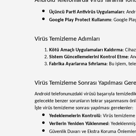
Android Telefonlarda Virüs Tarama Yön
Üçüncü Parti Antivirüs Uygulamaları
: Andr
Google Play Protect Kullanımı
: Google Pla
Virüs Temizleme Adımları
Kötü Amaçlı Uygulamaları Kaldırma
: Cihaz
Sistem Güncellemelerini Kontrol Etme
: An
Fabrika Ayarlarına Sıfırlama
: Bu işlem, te
Virüs Temizleme Sonrası Yapılması Ger
Android telefonunuzdaki virüsü başarıyla temizledik
gelecekte benzer sorunların tekrar yaşanmasını ön
İşte virüs temizleme sonrası yapılması gerekenler:
Yedeklemelerin Kontrolü
: Virüs temizleme 
Verilerin Yeniden Yüklenmesi
: Yedeklenmiş 
Güvenlik Duvarı ve Ekstra Koruma Önlemleri: 