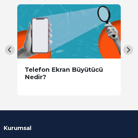
me
Telefon Ekran Büyütücü
F
Nedir?
B
E
Kurumsal