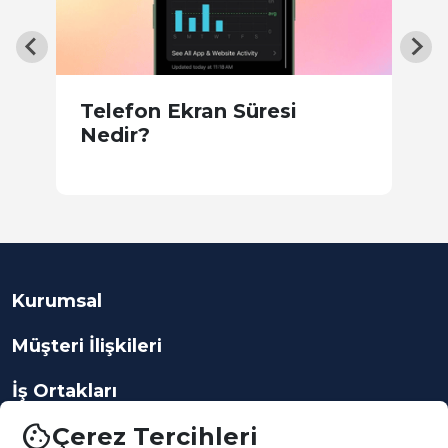
Telefon Ekran Süresi
Y
Nedir?
E
Kurumsal
Müşteri İlişkileri
İş Ortakları
cookie
Çerez Tercihleri