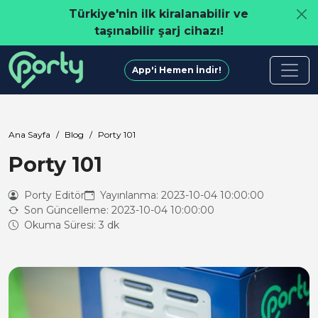
Türkiye'nin ilk kiralanabilir ve
taşınabilir şarj cihazı!
App'i Hemen İndir!
Ana Sayfa
Blog
Porty 101
Porty 101
Porty Editör
Yayınlanma: 2023-10-04 10:00:00
Son Güncelleme: 2023-10-04 10:00:00
Okuma Süresi: 3 dk