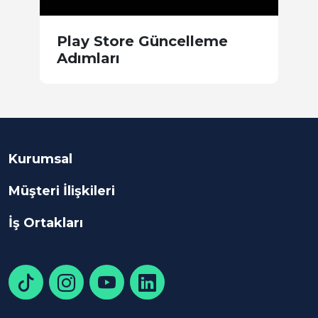
Play Store Güncelleme
i
Adımları
D
Kurumsal
Müşteri İlişkileri
İş Ortakları