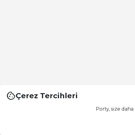
cookie
Çerez Tercihleri
Porty, size daha