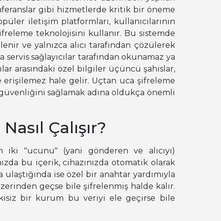
nferanslar gibi hizmetlerde kritik bir öneme
üler iletişim platformları, kullanıcılarının
freleme teknolojisini kullanır. Bu sistemde
elenir ve yalnızca alıcı tarafından çözülerek
ya servis sağlayıcılar tarafından okunamaz ya
ar arasındaki özel bilgiler üçüncü şahıslar,
le erişilemez hale gelir. Uçtan uca şifreleme
ri güvenliğini sağlamak adına oldukça önemli
Nasıl Çalışır?
n iki "ucunu" (yani gönderen ve alıcıyı)
ızda bu içerik, cihazınızda otomatik olarak
na ulaştığında ise özel bir anahtar yardımıyla
üzerinden geçse bile şifrelenmiş halde kalır.
tkisiz bir kurum bu veriyi ele geçirse bile