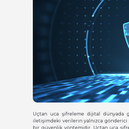
Uçtan uca şifreleme dijital dünyada g
iletişimdeki verilerin yalnızca gönderici 
bir güvenlik yöntemidir. Uçtan uca şifr