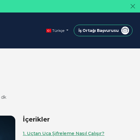
Türkçe
İş Ortağı Başvurusu
 dk
İçerikler
1. Uçtan Uca Şifreleme Nasıl Çalışır?