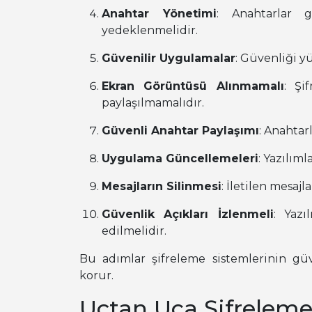
Anahtar Yönetimi
: Anahtarlar 
yedeklenmelidir.
Güvenilir Uygulamalar
: Güvenliği y
Ekran Görüntüsü Alınmamalı
: Şi
paylaşılmamalıdır.
Güvenli Anahtar Paylaşımı
: Anahtarl
Uygulama Güncellemeleri
: Yazılım
Mesajların Silinmesi
: İletilen mesajl
Güvenlik Açıkları İzlenmeli
: Yazı
edilmelidir.
Bu adımlar şifreleme sistemlerinin güven
korur.
Uçtan Uca Şifreleme