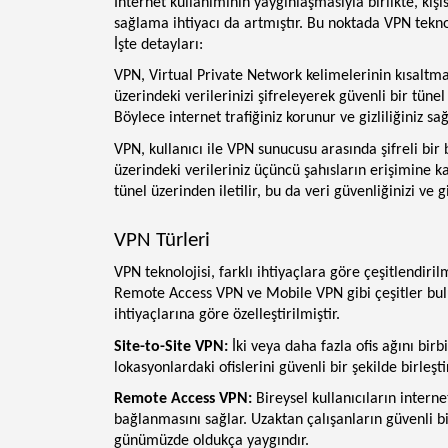
İnternet kullanımının yaygınlaşmasıyla birlikte, kişi
sağlama ihtiyacı da artmıştır. Bu noktada VPN teknol
İşte detayları:
VPN, Virtual Private Network kelimelerinin kısaltma
üzerindeki verilerinizi şifreleyerek güvenli bir tünel
Böylece internet trafiğiniz korunur ve gizliliğiniz sa
VPN, kullanıcı ile VPN sunucusu arasında şifreli bir
üzerindeki verileriniz üçüncü şahısların erişimine kap
tünel üzerinden iletilir, bu da veri güvenliğinizi ve gizl
VPN Türleri
VPN teknolojisi, farklı ihtiyaçlara göre çeşitlendiril
Remote Access VPN ve Mobile VPN gibi çeşitler bulunu
ihtiyaçlarına göre özelleştirilmiştir.
Site-to-Site VPN:
İki veya daha fazla ofis ağını birbi
lokasyonlardaki ofislerini güvenli bir şekilde birleşt
Remote Access VPN:
Bireysel kullanıcıların interne
bağlanmasını sağlar. Uzaktan çalışanların güvenli bi
günümüzde oldukça yaygındır.