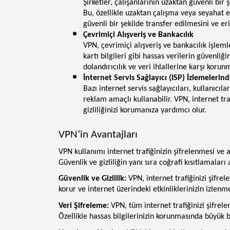
Şirketler, çalışanlarının uzaktan güvenli bir 
Bu, özellikle uzaktan çalışma veya seyahat ed
güvenli bir şekilde transfer edilmesini ve eri
Çevrimiçi Alışveriş ve Bankacılık
VPN, çevrimiçi alışveriş ve bankacılık işleml
kartı bilgileri gibi hassas verilerin güvenli
dolandırıcılık ve veri ihlallerine karşı koru
İnternet Servis Sağlayıcı (ISP) İzlemeleri
Bazı internet servis sağlayıcıları, kullanıcılar
reklam amaçlı kullanabilir. VPN, internet tr
gizliliğinizi korumanıza yardımcı olur.
VPN’in Avantajları
VPN kullanımı internet trafiğinizin şifrelenmesi ve 
Güvenlik ve gizliliğin yanı sıra coğrafi kısıtlamaları
Güvenlik ve Gizlilik:
VPN, internet trafiğinizi şifrele
korur ve internet üzerindeki etkinliklerinizin izlenme
Veri Şifreleme:
VPN, tüm internet trafiğinizi şifrele
Özellikle hassas bilgilerinizin korunmasında büyük b