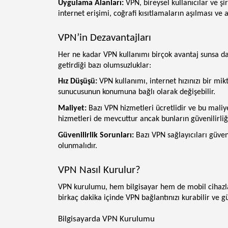
Uygulama Alanları:
VPN, bireysel kullanıcılar ve şir
internet erişimi, coğrafi kısıtlamaların aşılması ve a
VPN’in Dezavantajları
Her ne kadar VPN kullanımı birçok avantaj sunsa da,
getirdiği bazı olumsuzluklar:
Hız Düşüşü:
VPN kullanımı, internet hızınızı bir mik
sunucusunun konumuna bağlı olarak değişebilir.
Maliyet:
Bazı VPN hizmetleri ücretlidir ve bu maliye
hizmetleri de mevcuttur ancak bunların güvenilirliği
Güvenilirlik Sorunları:
Bazı VPN sağlayıcıları güven
olunmalıdır.
VPN Nasıl Kurulur?
VPN kurulumu, hem bilgisayar hem de mobil cihazlar
birkaç dakika içinde VPN bağlantınızı kurabilir ve gü
Bilgisayarda VPN Kurulumu