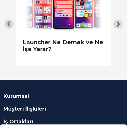
Launcher Ne Demek ve Ne
J
İşe Yarar?
T
S
Kurumsal
Müşteri İlişkileri
İş Ortakları