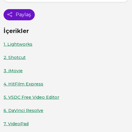
Paylaş
İçerikler
1. Lightworks
2. Shotcut
3. iMovie
4. HitFilm Express
5. VSDC Free Video Editor
6. DaVinci Resolve
7. VideoPad