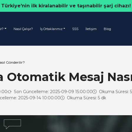
Türkiye'nin ilk kiralanabilir ve taşınabilir şarj cihazı!
ir?
Nasıl Çalışır?
İş Ortaklarımız
SSS
İletişim
Blog
ıl Gönderilir?
 Otomatik Mesaj Nası
0:00
Son Güncelleme: 2025-09-09 15:00:00
Okuma Süresi: 5
elleme: 2025-09-14 10:00:00
Okuma Süresi: 5 dk