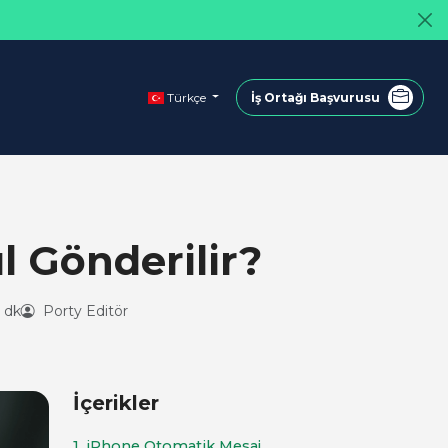
Türkçe
İş Ortağı Başvurusu
l Gönderilir?
 dk
Porty Editör
İçerikler
1. iPhone Otomatik Mesaj