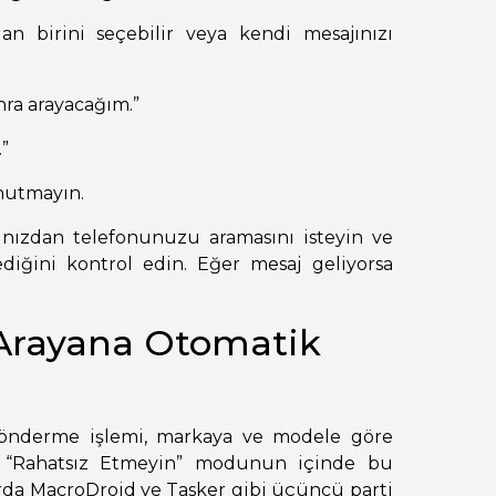
n birini seçebilir veya kendi mesajınızı
nra arayacağım.”
.”
nutmayın.
şınızdan telefonunuzu aramasını isteyin ve
diğini kontrol edin. Eğer mesaj geliyorsa
 Arayana Otomatik
gönderme işlemi, markaya ve modele göre
rda “Rahatsız Etmeyin” modunun içinde bu
rda MacroDroid ve Tasker gibi üçüncü parti