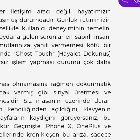
Pay
rer iletişim aracı değil, hayatımızın
önüşmüş durumdadır. Günlük rutinimizin
ellikle kullanıcı deneyiminin temelini
ydana gelen sorunlar en sabırlı insanı
komutlarınıza yanıt vermemesi kötü bir
sında "Ghost Touch" (Hayalet Dokunuş)
bersiz işlem yapması durumu çok daha
temas olmamasına rağmen dokunmatik
ak varmış gibi sinyal üretmesi ve
mesidir. Siz masanın üzerinde duran
 kendiliğinden açıldığını, klavyenin
sayfaların kaydığını görüyorsanız, bu
ektir. Geçmişte iPhone X, OnePlus ve
llerinde kronikleşen bu arıza, sadece