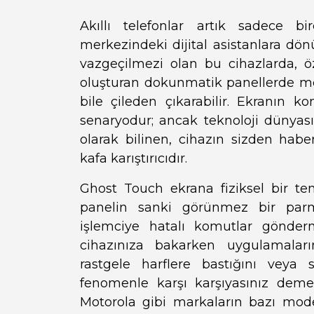
Akıllı telefonlar artık sadece bi
merkezindeki dijital asistanlara d
vazgeçilmezi olan bu cihazlarda, öz
oluşturan dokunmatik panellerde me
bile çileden çıkarabilir. Ekranın 
senaryodur; ancak teknoloji dünya
olarak bilinen, cihazın sizden ha
kafa karıştırıcıdır.
Ghost Touch ekrana fiziksel bir 
panelin sanki görünmez bir parm
işlemciye hatalı komutlar gönder
cihazınıza bakarken uygulamaların
rastgele harflere bastığını veya 
fenomenle karşı karşıyasınız dem
Motorola gibi markaların bazı mode