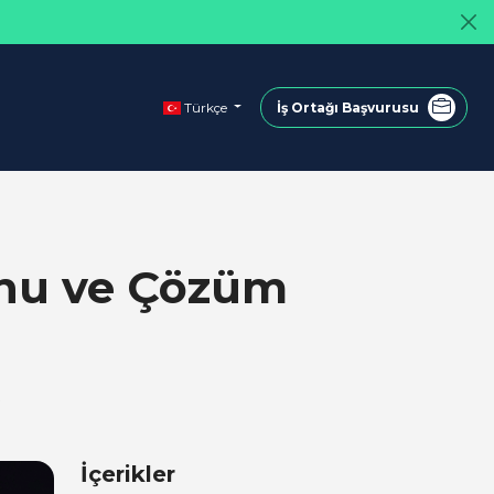
Türkçe
İş Ortağı Başvurusu
unu ve Çözüm
İçerikler