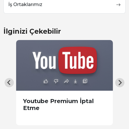
İş Ortaklarımız
İlginizi Çekebilir
im
Youtube Premium İptal
E
Etme