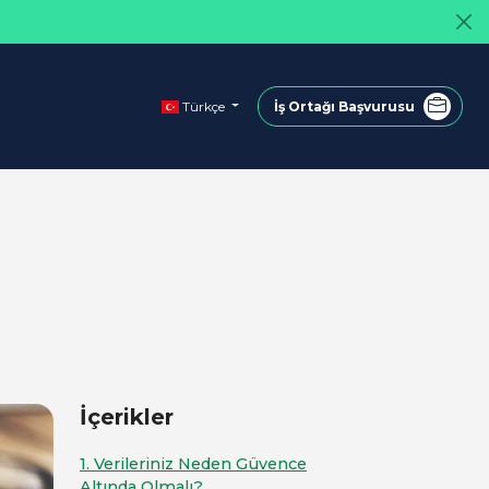
Türkçe
İş Ortağı Başvurusu
İçerikler
1. Verileriniz Neden Güvence
Altında Olmalı?