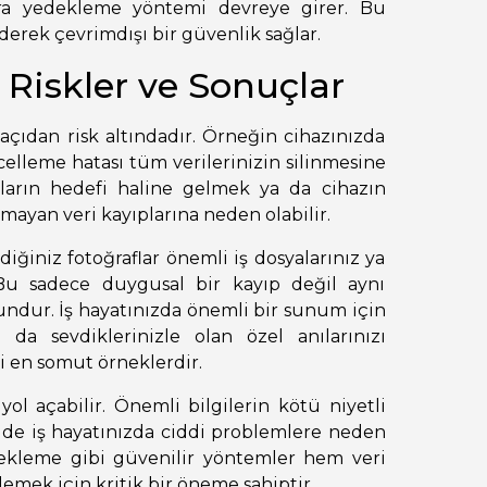
ra yedekleme yöntemi devreye girer. Bu
ederek çevrimdışı bir güvenlik sağlar.
 Riskler ve Sonuçlar
çıdan risk altındadır. Örneğin cihazınızda
elleme hatası tüm verilerinizin silinmesine
ımların hedefi haline gelmek ya da cihazın
ayan veri kayıplarına neden olabilir.
iğiniz fotoğraflar önemli iş dosyalarınız ya
. Bu sadece duygusal bir kayıp değil aynı
undur. İş hayatınızda önemli bir sunum için
 da sevdiklerinizle olan özel anılarınızı
i en somut örneklerdir.
yol açabilir. Önemli bilgilerin kötü niyetli
m de iş hayatınızda ciddi problemlere neden
dekleme gibi güvenilir yöntemler hem veri
nlemek için kritik bir öneme sahiptir.