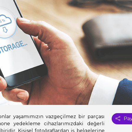
onlar yaşamımızın vazgeçilmez bir parçası
Pay
hone yedekleme cihazlarımızdaki değerli
iridir. Kişisel fotoğraflardan iş belgelerine