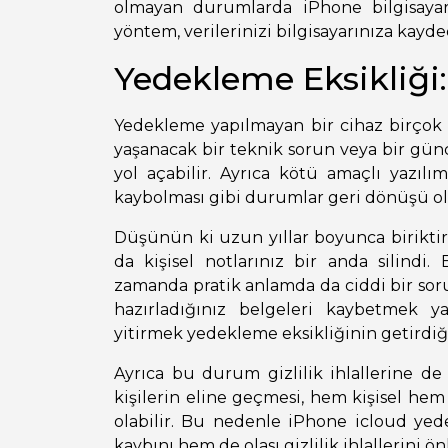
olmayan durumlarda iPhone bilgisaya
yöntem, verilerinizi bilgisayarınıza kayd
Yedekleme Eksikliği:
Yedekleme yapılmayan bir cihaz birçok a
yaşanacak bir teknik sorun veya bir günc
yol açabilir. Ayrıca kötü amaçlı yazıl
kaybolması gibi durumlar geri dönüşü olm
Düşünün ki uzun yıllar boyunca biriktird
da kişisel notlarınız bir anda silindi
zamanda pratik anlamda da ciddi bir sor
hazırladığınız belgeleri kaybetmek ya
yitirmek yedekleme eksikliğinin getirdiğ
Ayrıca bu durum gizlilik ihlallerine de 
kişilerin eline geçmesi, hem kişisel he
olabilir. Bu nedenle iPhone icloud ye
kaybını hem de olası gizlilik ihlallerini ö