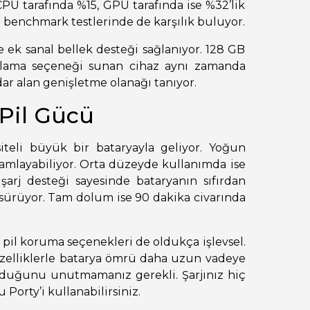
CPU tarafında %15, GPU tarafında ise %32’lik
r benchmark testlerinde de karşılık buluyor.
 ek sanal bellek desteği sağlanıyor. 128 GB
olama seçeneği sunan cihaz aynı zamanda
ar alan genişletme olanağı tanıyor.
Pil Gücü
eli büyük bir bataryayla geliyor. Yoğun
amlayabiliyor. Orta düzeyde kullanımda ise
rj desteği sayesinde bataryanın sıfırdan
 sürüyor. Tam dolum ise 90 dakika civarında
pil koruma seçenekleri de oldukça işlevsel.
 özelliklerle batarya ömrü daha uzun vadeye
ı olduğunu unutmamanız gerekli. Şarjınız hiç
 Porty’i kullanabilirsiniz.