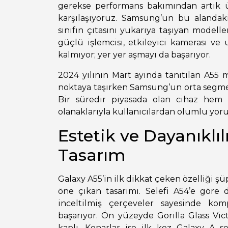
gerekse performans bakımından artık ü
karşılaşıyoruz. Samsung’un bu alanda
sınıfın çıtasını yukarıya taşıyan modelle
güçlü işlemcisi, etkileyici kamerası ve
kalmıyor; yer yer aşmayı da başarıyor.
2024 yılının Mart ayında tanıtılan A55 
noktaya taşırken Samsung’un orta segmen
Bir süredir piyasada olan cihaz he
olanaklarıyla kullanıcılardan olumlu yoru
Estetik ve Dayanıklı
Tasarım
Galaxy A55’in ilk dikkat çeken özelliği şü
öne çıkan tasarımı. Selefi A54’e gör
inceltilmiş çerçeveler sayesinde 
başarıyor. Ön yüzeyde Gorilla Glass Vi
kaplı. Kenarlar ise ilk kez Galaxy A 