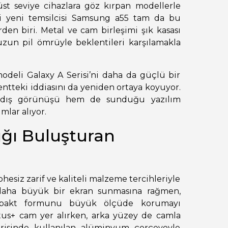
st seviye cihazlara göz kırpan modellerle
ki yeni temsilcisi Samsung a55 tam da bu
rden biri. Metal ve cam birleşimi şık kasası
 uzun pil ömrüyle beklentileri karşılamakla
modeli Galaxy A Serisi’ni daha da güçlü bir
tteki iddiasını da yeniden ortaya koyuyor.
m dış görünüşü hem de sunduğu yazılım
mlar alıyor.
lığı Buluşturan
phesiz zarif ve kaliteli malzeme tercihleriyle
e daha büyük bir ekran sunmasına rağmen,
kompakt formunu büyük ölçüde korumayı
ctus+ cam yer alırken, arka yüzey de camla
serisinde kullanılan alüminyum çerçeveyle