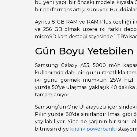
bu yeni yapı, bir önceki modele kıyasla 
bir performans artışı sunuyor. Bu iddiala
Ayrıca 8 GB RAM ve RAM Plus özelliği ile
ve 256 GB olmak üzere iki farklı dep
microSD kart desteği sayesinde 1 TB'a kad
Gün Boyu Yetebilen 
Samsung Galaxy A55, 5000 mAh kapasit
kullanımda dahi bir günü rahatlıkla tam
iki günü görmek mümkün. 25W hızlı şa
yüzde 50'ye ulaşması yaklaşık 40 dakika
tamamlanıyor.
Samsung’un One UI arayüzü içerisindeki 
Pilin yüzde 80'de sınırlandırılması gibi
yayılabiliyor. Yine de şarjının bir sınır
bitmesin diye
kiralık powerbank
istasyonu