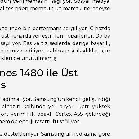
dün verilmemesini sağlıyor. Sosyal medya,
n kalitesinden memnun kalmamak neredeyse
zerinde bir performans sergiliyor. Cihazda
 üst kenarda yerleştirilen hoparlörler, Dolby
ağlıyor. Bas ve tiz seslerde denge başarılı,
inimize ediliyor. Kablosuz kulaklıklar için
likleri de unutulmamış.
os 1480 ile Üst
s
 adım atıyor. Samsung’un kendi geliştirdiği
cihazın kalbinde yer alıyor. Dört yüksek
ört verimlilik odaklı Cortex-A55 çekirdeği
m de enerji tasarrufu sağlıyor.
le destekleniyor. Samsung’un iddiasına göre