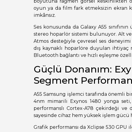
boyutuna rağmen görsel keskinlikten ö
oyun ya da film fark etmeksizin ekra
imkânsız.
Ses konusunda da Galaxy A55 sınıfının ü
stereo hoparlör sistemi bulunuyor. Alt ve
Atmos desteğiyle çevresel ses deneyimi s
dış kaynaklı hoparlöre duyulan ihtiyaç m
Bluetooth bağlantı ve hızlı eşleşme özel
Güçlü Donanım: Exyn
Segment Performan
A55 Samsung işlemci tarafında önemli bir
4nm mimarili Exynos 1480 yonga seti, 
performanslı Cortex-A78 çekirdeği ve d
sayesinde cihaz hem yüksek işlem gücü he
Grafik performansı da Xclipse 530 GPU i