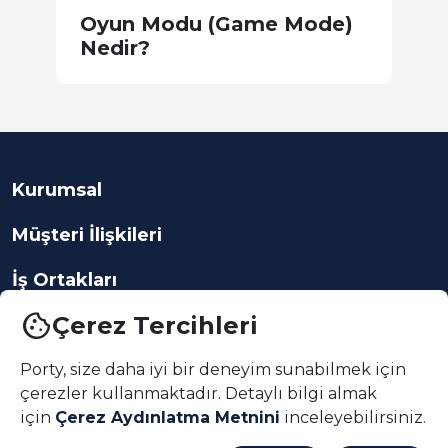
P
Oyun Modu (Game Mode)
Nedir?
Kurumsal
Müşteri İlişkileri
İş Ortakları
cookie
Çerez Tercihleri
Porty, size daha iyi bir deneyim sunabilmek için
çerezler kullanmaktadır. Detaylı bilgi almak
App indir
için
Çerez Aydınlatma Metnini
inceleyebilirsiniz.
© 2026, PORTY Smart Tech Teknoloji Anonim Şirketi Tüm Hakları