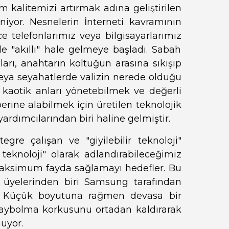
 kalitemizi artırmak adına geliştirilen
niyor. Nesnelerin İnterneti kavramının
ce telefonlarımız veya bilgisayarlarımız
de "akıllı" hale gelmeye başladı. Sabah
arı, anahtarın koltuğun arasına sıkışıp
veya seyahatlerde valizin nerede olduğu
 kaotik anları yönetebilmek ve değerli
berine alabilmek için üretilen teknolojik
rdımcılarından biri haline gelmiştir.
tegre çalışan ve "giyilebilir teknoloji"
r teknoloji" olarak adlandırabileceğimiz
maksimum fayda sağlamayı hedefler. Bu
l üyelerinden biri Samsung tarafından
dir. Küçük boyutuna rağmen devasa bir
, kaybolma korkusunu ortadan kaldırarak
uyor.