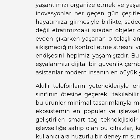
yaşantımızı organize etmek ve yaşam
inovasyonlar her geçen gün çeşitle
hayatımıza girmesiyle birlikte, sade
değil etrafımızdaki sıradan objeler 
evden çıkarken yaşanan o telaşlı anl
sıkışmadığını kontrol etme stresini 
endişesini hepimiz yaşamışızdır. Bu
eşyalarımızı dijital bir güvenlik çem
asistanlar modern insanın en büyük ya
Akıllı telefonların yetenekleriyle en
sınıfının ötesine geçerek "takılabili
bu ürünler minimal tasarımlarıyla 
ekosistemin en popüler ve işlevse
geliştirilen smart tag teknolojisi
işlevselliğe sahip olan bu cihazlar
kullanıcılara huzurlu bir deneyim sun