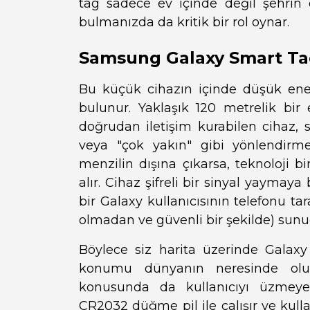
tag sadece ev içinde değil şehrin
bulmanızda da kritik bir rol oynar.
Samsung Galaxy Smart Tag
Bu küçük cihazın içinde düşük ener
bulunur. Yaklaşık 120 metrelik bir 
doğrudan iletişim kurabilen cihaz, 
veya "çok yakın" gibi yönlendirm
menzilin dışına çıkarsa, teknoloji b
alır. Cihaz şifreli bir sinyal yaymay
bir Galaxy kullanıcısının telefonu ta
olmadan ve güvenli bir şekilde) sunucu
Böylece siz harita üzerinde Galax
konumu dünyanın neresinde olurs
konusunda da kullanıcıyı üzmeyen 
CR2032 düğme pil ile çalışır ve kulla