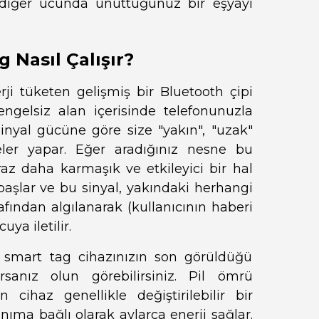
 diğer ucunda unuttuğunuz bir eşyayı
 Nasıl Çalışır?
ji tüketen gelişmiş bir Bluetooth çipi
engelsiz alan içerisinde telefonunuzla
sinyal gücüne göre size "yakın", "uzak"
eler yapar. Eğer aradığınız nesne bu
iraz daha karmaşık ve etkileyici bir hal
a başlar ve bu sinyal, yakındaki herhangi
rafından algılanarak (kullanıcının haberi
ya iletilir.
y smart tag cihazınızın son görüldüğü
anız olun görebilirsiniz. Pil ömrü
cihaz genellikle değiştirilebilir bir
nıma bağlı olarak aylarca enerji sağlar.