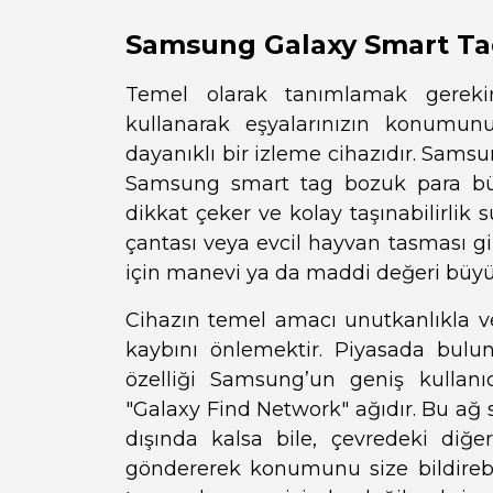
Samsung Galaxy Smart Tag
Temel olarak tanımlamak gerekir
kullanarak eşyalarınızın konumu
dayanıklı bir izleme cihazıdır. Sams
Samsung smart tag bozuk para büy
dikkat çeker ve kolay taşınabilirlik s
çantası veya evcil hayvan tasması g
için manevi ya da maddi değeri büyük 
Cihazın temel amacı unutkanlıkla ve
kaybını önlemektir. Piyasada bulu
özelliği Samsung’un geniş kullan
"Galaxy Find Network" ağıdır. Bu ağ 
dışında kalsa bile, çevredeki diğ
göndererek konumunu size bildirebil