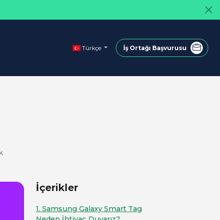
Türkçe
İş Ortağı Başvurusu
k
İçerikler
1. Samsung Galaxy Smart Tag
Neden İhtiyaç Duyarız?