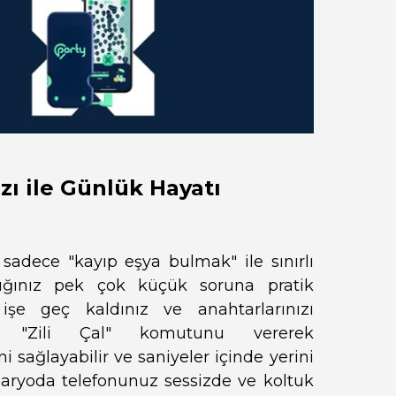
zı ile Günlük Hayatı
sadece "kayıp eşya bulmak" ile sınırlı
adığınız pek çok küçük soruna pratik
şe geç kaldınız ve anahtarlarınızı
an "Zili Çal" komutunu vererek
i sağlayabilir ve saniyeler içinde yerini
senaryoda telefonunuz sessizde ve koltuk