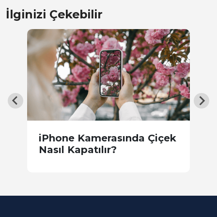
İlginizi Çekebilir
F
iPhone Kamerasında Çiçek
B
Nasıl Kapatılır?
E