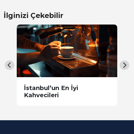
İlginizi Çekebilir
P
İstanbul’un En İyi
K
Kahvecileri