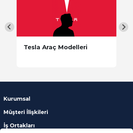
Tesla Araç Modelleri
i
İ
C
Kurumsal
Müşteri İlişkileri
İş Ortakları