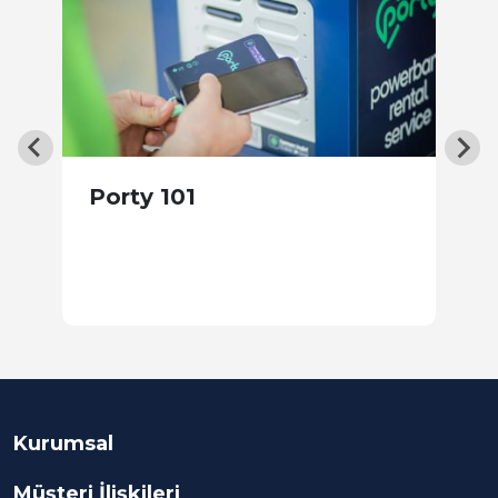
Porty 101
A
Kurumsal
Müşteri İlişkileri