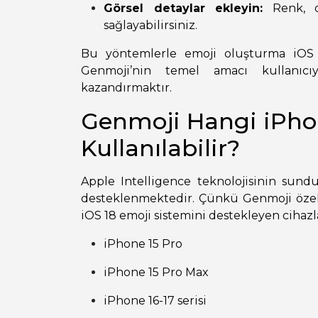
Görsel detaylar ekleyin:
Renk, o
sağlayabilirsiniz.
Bu yöntemlerle emoji oluşturma iOS s
Genmoji’nin temel amacı kullanıc
kazandırmaktır.
Genmoji Hangi iPho
Kullanılabilir?
Apple Intelligence teknolojisinin sund
desteklenmektedir. Çünkü Genmoji özell
iOS 18 emoji sistemini destekleyen cihaz
iPhone 15 Pro
iPhone 15 Pro Max
iPhone 16-17 serisi