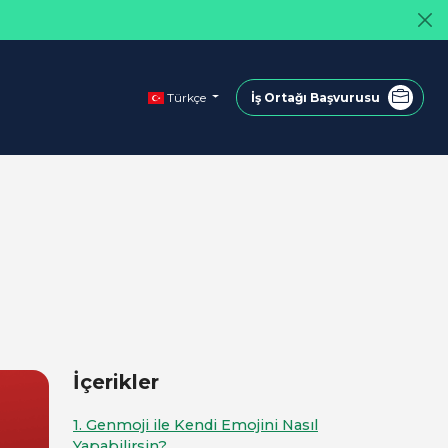
Türkçe
İş Ortağı Başvurusu
İçerikler
1. Genmoji ile Kendi Emojini Nasıl
Yapabilirsin?