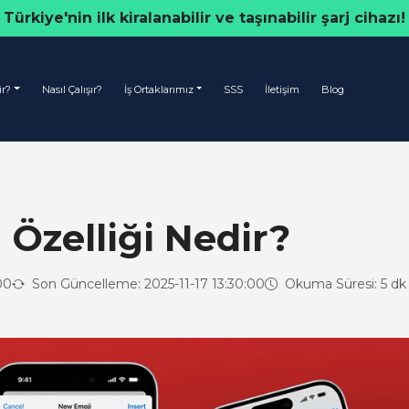
Türkiye'nin ilk kiralanabilir ve taşınabilir şarj cihazı!
ir?
Nasıl Çalışır?
İş Ortaklarımız
SSS
İletişim
Blog
Özelliği Nedir?
00
Son Güncelleme: 2025-11-17 13:30:00
Okuma Süresi: 5 dk