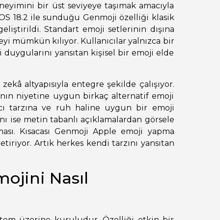
eneyimini bir üst seviyeye taşımak amacıyla
n iOS 18.2 ile sunduğu Genmoji özelliği klasik
iştirildi. Standart emoji setlerinin dışına
i mümkün kılıyor. Kullanıcılar yalnızca bir
 duygularını yansıtan kişisel bir emoji elde
zekâ altyapısıyla entegre şekilde çalışıyor.
cının niyetine uygun birkaç alternatif emoji
ıcı tarzına ve ruh haline uygun bir emoji
anı ise metin tabanlı açıklamalardan görsele
ası. Kısacası Genmoji Apple emoji yapma
tiriyor. Artık herkes kendi tarzını yansıtan
ojini Nasıl
stem üzerine kuruludur. Özelliği etkin bir