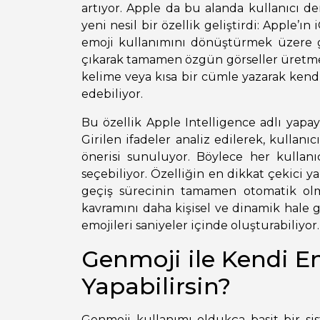
artıyor. Apple da bu alanda kullanıcı d
yeni nesil bir özellik geliştirdi: Apple’ı
emoji kullanımını dönüştürmek üzere gel
çıkarak tamamen özgün görseller üretmey
kelime veya kısa bir cümle yazarak kendi
edebiliyor.
Bu özellik Apple Intelligence adlı yapay 
Girilen ifadeler analiz edilerek, kullanı
önerisi sunuluyor. Böylece her kullan
seçebiliyor. Özelliğin en dikkat çekici y
geçiş sürecinin tamamen otomatik olm
kavramını daha kişisel ve dinamik hale ge
emojileri saniyeler içinde oluşturabiliyor.
Genmoji ile Kendi Em
Yapabilirsin?
Genmoji kullanımı oldukça basit bir si