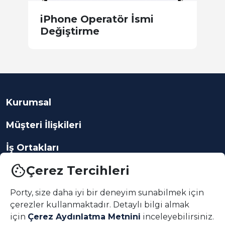
iPhone Operatör İsmi
S
Değiştirme
S
Kurumsal
Müşteri İlişkileri
İş Ortakları
cookie
Çerez Tercihleri
Porty, size daha iyi bir deneyim sunabilmek için
çerezler kullanmaktadır. Detaylı bilgi almak
App indir
için
Çerez Aydınlatma Metnini
inceleyebilirsiniz.