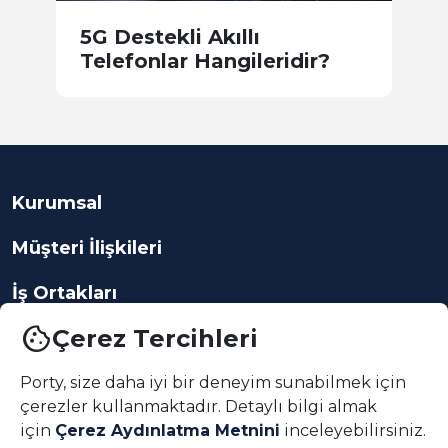
yi
5G Destekli Akıllı
E
Telefonlar Hangileridir?
N
Kurumsal
Müşteri İlişkileri
İş Ortakları
cookie
Çerez Tercihleri
Porty, size daha iyi bir deneyim sunabilmek için
çerezler kullanmaktadır. Detaylı bilgi almak
App indir
için
Çerez Aydınlatma Metnini
inceleyebilirsiniz.