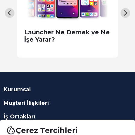
Launcher Ne Demek ve Ne
Ç
İşe Yarar?
K
Kurumsal
Müşteri İlişkileri
İş Ortakları
cookie
Çerez Tercihleri