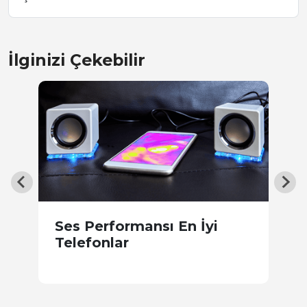
İlginizi Çekebilir
W
Ses Performansı En İyi
N
Telefonlar