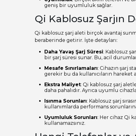
geniş bir uyumluluk sağlar.
Qi Kablosuz Şarjın D
Qi kablosuz şarj aleti birçok avantaj sun
beraberinde getirir. İşte detayları:
Daha Yavaş Şarj Süresi
: Kablosuz şa
bir şarj süresi sunar. Bu, acil durumla
Mesafe Sınırlamaları
: Cihazın şarj s
gerekir bu da kullanıcıların hareket al
Ekstra Maliyet
: Qi kablosuz şarj alet
daha pahalıdır. Ayrıca uyumlu cihazla
Isınma Sorunları
: Kablosuz şarj sıras
kullanımlarda performans sorunlarına 
Uyumluluk Sorunları
: Her cihaz Qi 
kullanamazsınız.