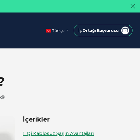
Türkçe
İş Ortağı Başvurusu
?
 dk
İçerikler
1. Qi Kablosuz Şarjın Avantajları