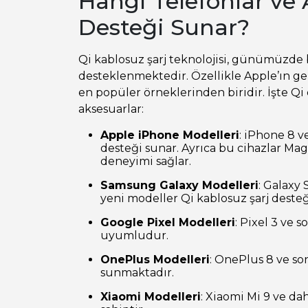
Hangi Telefonlar ve 
Desteği Sunar?
Qi kablosuz şarj teknolojisi, günümüzde b
desteklenmektedir. Özellikle Apple’ın gel
en popüler örneklerinden biridir. İşte Qi
aksesuarlar:
Apple iPhone Modelleri
: iPhone 8 v
desteği sunar. Ayrıca bu cihazlar MagSa
deneyimi sağlar.
Samsung Galaxy Modelleri
: Galaxy 
yeni modeller Qi kablosuz şarj desteğ
Google Pixel Modelleri
: Pixel 3 ve s
uyumludur.
OnePlus Modelleri
: OnePlus 8 ve so
sunmaktadır.
Xiaomi Modelleri
: Xiaomi Mi 9 ve da