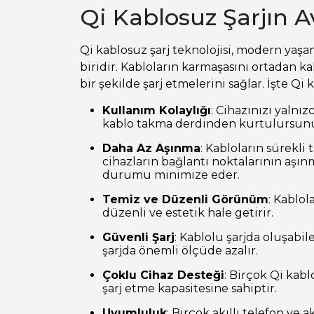
Qi Kablosuz Şarjın A
Qi kablosuz şarj teknolojisi, modern yaşa
biridir. Kabloların karmaşasını ortadan ka
bir şekilde şarj etmelerini sağlar. İşte Qi 
Kullanım Kolaylığı
: Cihazınızı yalnız
kablo takma derdinden kurtulursun
Daha Az Aşınma
: Kabloların sürekli
cihazların bağlantı noktalarının aşınm
durumu minimize eder.
Temiz ve Düzenli Görünüm
: Kablol
düzenli ve estetik hale getirir.
Güvenli Şarj
: Kablolu şarjda oluşabil
şarjda önemli ölçüde azalır.
Çoklu Cihaz Desteği
: Birçok Qi kabl
şarj etme kapasitesine sahiptir.
Uyumluluk
: Birçok akıllı telefon ve 