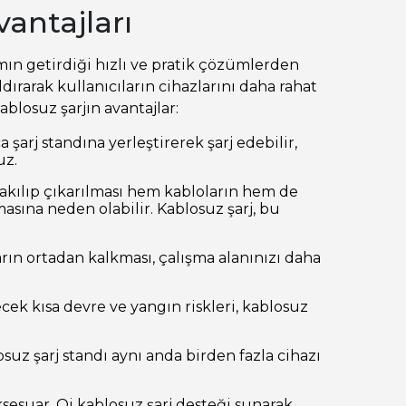
vantajları
mın getirdiği hızlı ve pratik çözümlerden
ldırarak kullanıcıların cihazlarını daha rahat
kablosuz şarjın avantajlar:
ca şarj standına yerleştirerek şarj edebilir,
uz.
 takılıp çıkarılması hem kabloların hem de
asına neden olabilir. Kablosuz şarj, bu
arın ortadan kalkması, çalışma alanınızı daha
ecek kısa devre ve yangın riskleri, kablosuz
osuz şarj standı aynı anda birden fazla cihazı
aksesuar, Qi kablosuz şarj desteği sunarak