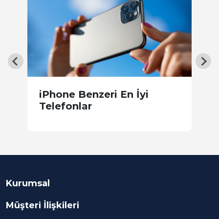
iPhone Benzeri En İyi
M
Telefonlar
Ö
Kurumsal
Müşteri İlişkileri