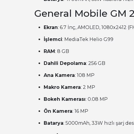
General Mobile GM 2
Ekran
: 6.7 İnç, AMOLED, 1080x2412 (F
İşlemci
: MediaTek Helio G99
RAM
: 8 GB
Dahili Depolama
: 256 GB
Ana Kamera
: 108 MP
Makro Kamera
: 2 MP
Bokeh Kamerası
: 0.08 MP
Ön Kamera
: 16 MP
Batarya
: 5000mAh, 33W hızlı şarj des