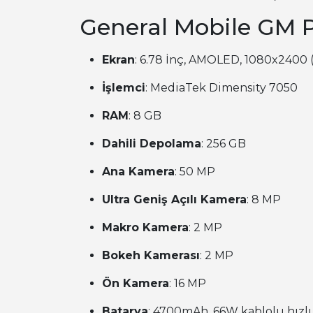
General Mobile GM 
Ekran
: 6.78 İnç, AMOLED, 1080x2400 (
İşlemci
: MediaTek Dimensity 7050
RAM
: 8 GB
Dahili Depolama
: 256 GB
Ana Kamera
: 50 MP
Ultra Geniş Açılı Kamera
: 8 MP
Makro Kamera
: 2 MP
Bokeh Kamerası
: 2 MP
Ön Kamera
: 16 MP
Batarya
: 4700mAh, 66W kablolu hızlı 