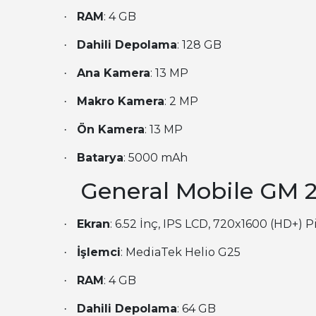
RAM
: 4 GB
·
Dahili Depolama
: 128 GB
·
Ana Kamera
: 13 MP
·
Makro Kamera
: 2 MP
·
Ön Kamera
: 13 MP
·
Batarya
: 5000 mAh
·
General Mobile GM 
Ekran
: 6.52 İnç, IPS LCD, 720x1600 (HD+) P
·
İşlemci
: MediaTek Helio G25
·
RAM
: 4 GB
·
Dahili Depolama
: 64 GB
·