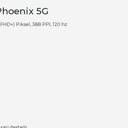
Phoenix 5G
FHD+) Piksel, 388 PPI, 120 hz
şarj desteği