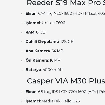
Reeder S19 Max Pro 
Ekran
: 6.74 İnç, 720x1600 (HD+) Piksel, 40
·
İşlemci
: Unisoc T606
·
RAM
: 8 GB
·
Dahili Depolama
: 128 GB
·
Ana Kamera
: 64 MP
·
Ön Kamera
: 16 MP
·
Batarya
: 4000 mAh
·
Casper VIA M30 Plu
Ekran
: 6.5 İnç, IPS LCD, 720x1600 (HD+) Pi
·
İşlemci
: MediaTek Helio G25
·