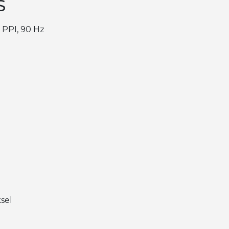
S
5 PPI, 90 Hz
s
ksel