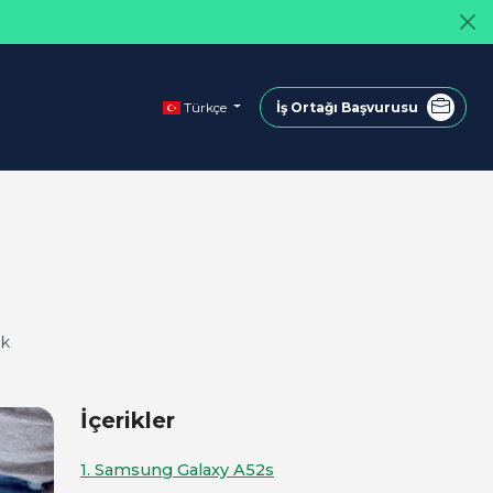
Türkçe
İş Ortağı Başvurusu
dk
İçerikler
1. Samsung Galaxy A52s