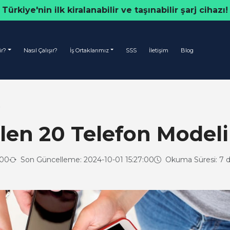
Türkiye'nin ilk kiralanabilir ve taşınabilir şarj cihazı!
ir?
Nasıl Çalışır?
İş Ortaklarımız
SSS
İletişim
Blog
i
ilen 20 Telefon Modeli
:00
Son Güncelleme: 2024-10-01 15:27:00
Okuma Süresi: 7 