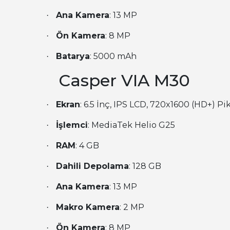
Ana Kamera
: 13 MP
·
Ön Kamera
: 8 MP
·
Batarya
: 5000 mAh
·
Casper VIA M30
Ekran
: 6.5 İnç, IPS LCD, 720x1600 (HD+) Pi
·
İşlemci
: MediaTek Helio G25
·
RAM
: 4 GB
·
Dahili Depolama
: 128 GB
·
Ana Kamera
: 13 MP
·
Makro Kamera
: 2 MP
·
Ön Kamera
: 8 MP
·