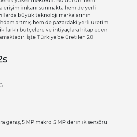
 giderek yükselmektedir. Bu durum hem
ara erişim imkanı sunmakta hem de yerli
yıllarda büyük teknoloji markalarının
ihdam artmış hem de pazardaki yerli üretim
ik farklı bütçelere ve ihtiyaçlara hitap eden
lamaktadır.
İşte Türkiye’de üretilen 20
2s
G
ra geniş, 5 MP makro, 5 MP derinlik sensörü