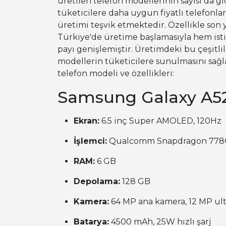
üretilen telefon modellerinin sayısı da
tüketicilere daha uygun fiyatlı telefonl
üretimi teşvik etmektedir. Özellikle son 
Türkiye'de üretime başlamasıyla hem ist
payı genişlemiştir. Üretimdeki bu çeşitlil
modellerin tüketicilere sunulmasını sağ
telefon modeli ve özellikleri:
Samsung Galaxy A5
Ekran:
6.5 inç Super AMOLED, 120Hz
İşlemci:
Qualcomm Snapdragon 778
RAM:
6 GB
Depolama:
128 GB
Kamera:
64 MP ana kamera, 12 MP ult
Batarya:
4500 mAh, 25W hızlı şarj