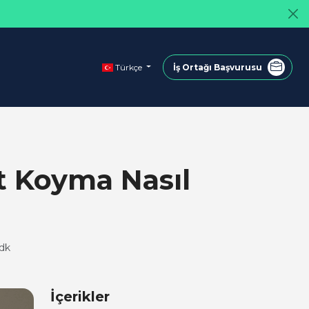
Türkçe
İş Ortağı Başvurusu
t Koyma Nasıl
dk
İçerikler