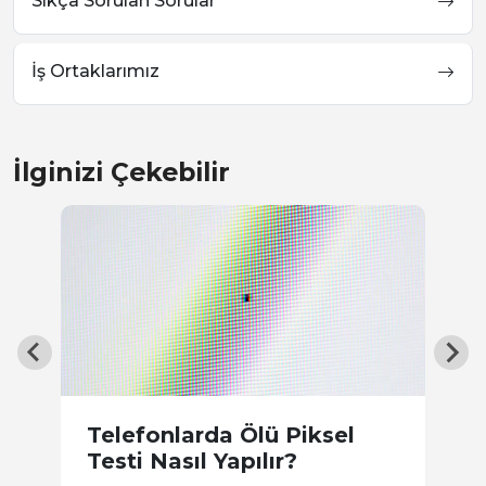
Sıkça Sorulan Sorular
İş Ortaklarımız
İlginizi Çekebilir
W
Telefonlarda Ölü Piksel
N
Testi Nasıl Yapılır?